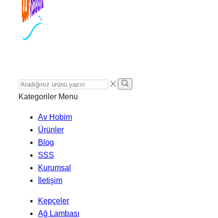
Search
Search
Input
Kategoriler
Menu
Av Hobim
Ürünler
Blog
SSS
Kurumsal
İletişim
Kepçeler
Ağ Lambası