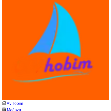
AvHobim
Mağaza