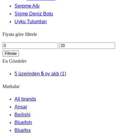
Serpme Ağı
Şişme Deniz Botu
Uyku Tulumları
Fiyata göre filtrele
En
En
düşük
yüksek
Filtrele
fiyat
fiyat
En Gözdeler
5 üzerinden
5
oy aldı
(1)
Markalar
All brands
Ansar
Beilishi
Bluefish
Bluefox