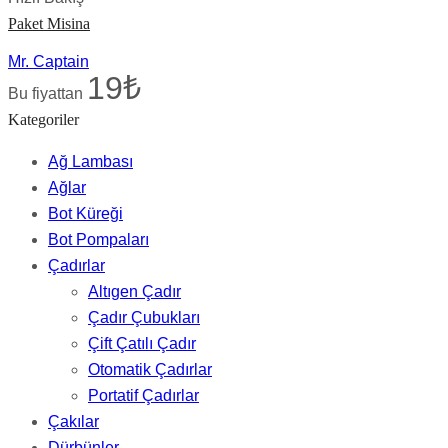
Paket Misina
Mr. Captain
19
₺
Bu fiyattan
Kategoriler
Ağ Lambası
Ağlar
Bot Küreği
Bot Pompaları
Çadırlar
Altıgen Çadır
Çadır Çubukları
Çift Çatılı Çadır
Otomatik Çadırlar
Portatif Çadırlar
Çakılar
Dürbünler