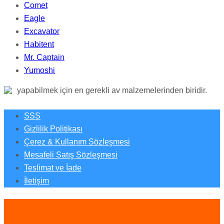
Comet
Eagle
Excavator
Habitent
Mr. Captain
OLTA MAKINELERI
Yumoshi
Olta Makineleri. Hem denizde hem de gölde balık avı
yapabilmek için en gerekli av malzemelerinden biridir.
Geniş Bilgi
SSS
Gizlilik Politikası
Çerez & Kullanım Sözleşmesi
Mesafeli Satış Sözleşmesi
Teslimat ve İade
İletişim