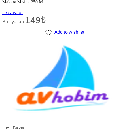
Makara Misina 250 M
Excavator
149
₺
Bu fiyattan
Add to wishlist
Hızlı Bakış