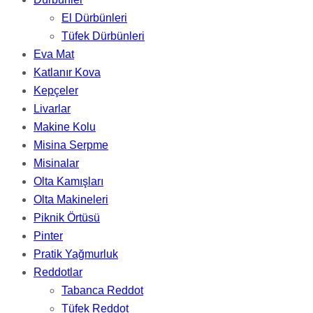
El Dürbünleri
Tüfek Dürbünleri
Eva Mat
Katlanır Kova
Kepçeler
Livarlar
Makine Kolu
Misina Serpme
Misinalar
Olta Kamışları
Olta Makineleri
Piknik Örtüsü
Pinter
Pratik Yağmurluk
Reddotlar
Tabanca Reddot
Tüfek Reddot