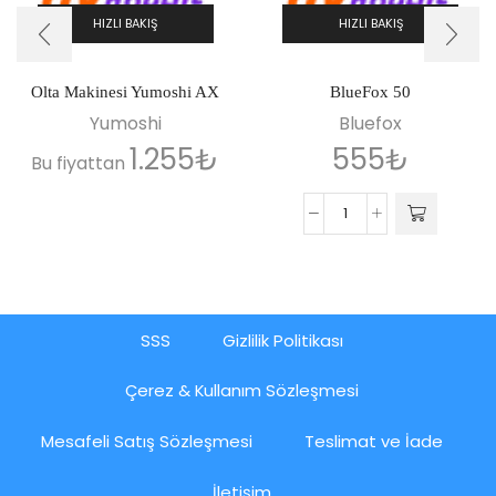
HIZLI BAKIŞ
HIZLI BAKIŞ
Olta Makinesi Yumoshi AX
BlueFox 50
Yumoshi
Bluefox
1.255
₺
555
₺
Bu fiyattan
SSS
Gizlilik Politikası
Çerez & Kullanım Sözleşmesi
Mesafeli Satış Sözleşmesi
Teslimat ve İade
İletişim