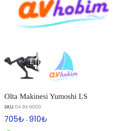
Olta Makinesi Yumoshi LS
SKU:
04 BX 6000
705
₺
910
₺
–