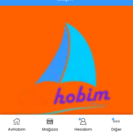
SEÇENEKLER
AvHobim
Mağaza
Hesabım
Diğer